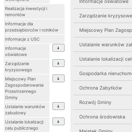
Informacje oświatowe
Realizacja inwestycji i
remontów
Zarządzanie kryzysow
Informacje dla
Miejscowy Plan Zagos
przedsiębiorców i rolników
Informacje z USC
Ustalanie warunków z
Informacje
oświatowe
Ustalanie lokalizacji c
Zarządzanie
kryzysowego
Gospodarka nieruchom
Miejscowy Plan
Zagospodarowania
Ochrona Zabytków
Przestrzennego
Gminy
Rozwój Gminy
Ustalanie warunków
zabudowy
Ochrona środowiska
Ustalanie lokalizacji
celu publicznego
Majątek Gminy