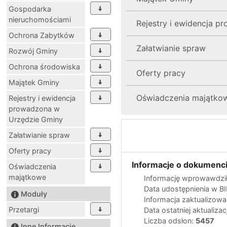
Gospodarka
nieruchomościami
Rejestry i ewidencja 
Ochrona Zabytków
Załatwianie spraw
Rozwój Gminy
Ochrona środowiska
Oferty pracy
Majątek Gminy
Oświadczenia majątko
Rejestry i ewidencja
prowadzona w
Urzędzie Gminy
Załatwianie spraw
Oferty pracy
Informacje o dokumenci
Oświadczenia
majątkowe
Informację wprowawdził
Data udostępnienia w B
Moduły
Informacja zaktualizow
Przetargi
Data ostatniej aktualizac
Liczba odsłon:
5457
Inne Informacje