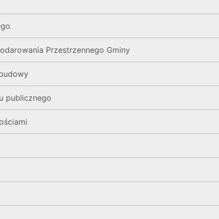
ego
podarowania Przestrzennego Gminy
abudowy
elu publicznego
ościami