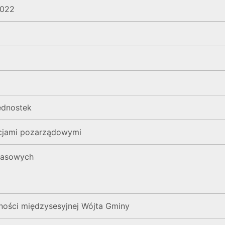
2022
ednostek
acjami pozarządowymi
masowych
ności międzysesyjnej Wójta Gminy