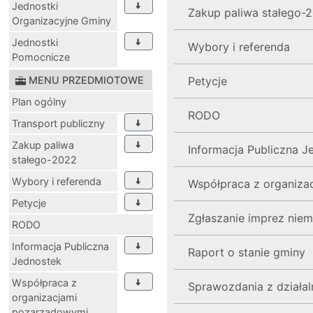
Jednostki
Zakup paliwa stałego-
Organizacyjne Gminy
Jednostki
Wybory i referenda
Pomocnicze
MENU PRZEDMIOTOWE
Petycje
Plan ogólny
RODO
Transport publiczny
Zakup paliwa
Informacja Publiczna J
stałego-2022
Wybory i referenda
Współpraca z organiz
Petycje
Zgłaszanie imprez nie
RODO
Informacja Publiczna
Raport o stanie gminy
Jednostek
Współpraca z
Sprawozdania z działal
organizacjami
pozarządowymi