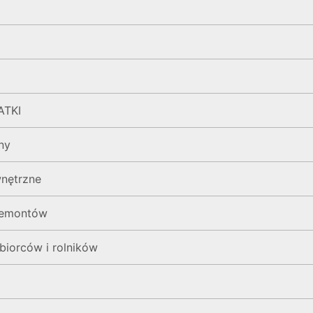
ATKI
ny
nętrzne
 remontów
biorców i rolników