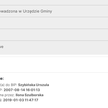
prowadzona w Urzędzie Gminy
we
e:
(a) do BIP:
Szybińska Urszula
IP:
2007-08-14 16:01:13
ana przez:
Ilona Szulborska
ji:
2019-01-03 11:47:17