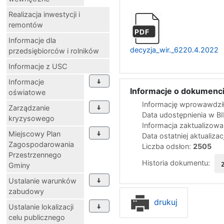
Realizacja inwestycji i
remontów
PDF
Informacje dla
decyzja_wir._6220.4.2022
przedsiębiorców i rolników
Informacje z USC
Informacje
Informacje o dokumenci
oświatowe
Informację wprowawdził
Zarządzanie
Data udostępnienia w B
kryzysowego
Informacja zaktualizow
Miejscowy Plan
Data ostatniej aktualizac
Zagospodarowania
Liczba odsłon:
2505
Przestrzennego
Historia dokumentu:
Gminy
Ustalanie warunków
zabudowy
drukuj
Ustalanie lokalizacji
celu publicznego