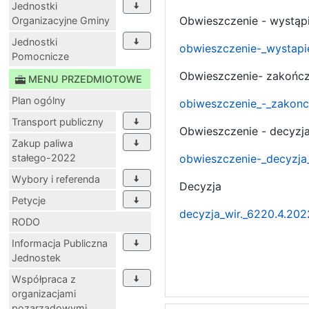
Jednostki
Obwieszczenie - wystąpi
Organizacyjne Gminy
Jednostki
obwieszczenie-_wystapie
Pomocnicze
Obwieszczenie- zakończ
MENU PRZEDMIOTOWE
Plan ogólny
obiweszczenie_-_zakonc
Transport publiczny
Obwieszczenie - decyzj
Zakup paliwa
stałego-2022
obwieszczenie-_decyzja_
Wybory i referenda
Decyzja
Petycje
decyzja_wir._6220.4.202
RODO
Informacja Publiczna
Jednostek
Współpraca z
organizacjami
pozarządowymi