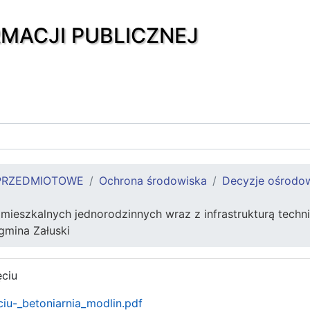
RMACJI PUBLICZNEJ
PRZEDMIOTOWE
Ochrona środowiska
Decyzje ośrodow
eszkalnych jednorodzinnych wraz z infrastrukturą technic
 gmina Załuski
ciu
iu-_betoniarnia_modlin.pdf