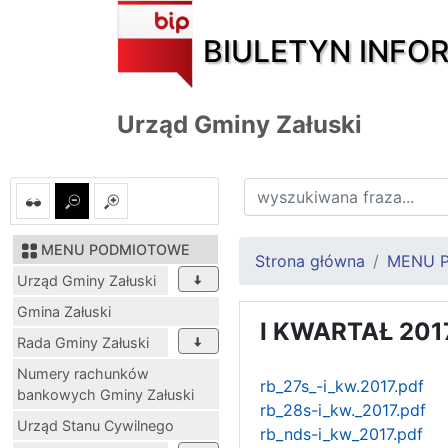
BIULETYN INFO
Urząd Gminy Załuski
MENU PODMIOTOWE
Strona główna
MENU 
Urząd Gminy Załuski
Gmina Załuski
I KWARTAŁ 201
Rada Gminy Załuski
Numery rachunków
rb_27s_-i_kw.2017.pdf
bankowych Gminy Załuski
rb_28s-i_kw._2017.pdf
Urząd Stanu Cywilnego
rb_nds-i_kw_2017.pdf