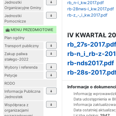
Jednostki
rb_n-i_kw.2017.pdf
Organizacyjne Gminy
rb-28nws-i_kw.2017.pdf
rb-z_-_i_kw.2017.pdf
Jednostki
Pomocnicze
MENU PRZEDMIOTOWE
IV KWARTAŁ 20
Plan ogólny
rb_27s-2017.pd
Transport publiczny
rb-n_i_rb-z-201
Zakup paliwa
stałego-2022
rb-nds2017.pdf
Wybory i referenda
rb-28s-2017.pd
Petycje
RODO
Informacje o dokumenci
Informacja Publiczna
Informację wprowawdził
Jednostek
Data udostępnienia w B
Informacja zaktualizow
Współpraca z
Data ostatniej aktualizac
organizacjami
Liczba odsłon:
2947
pozarządowymi