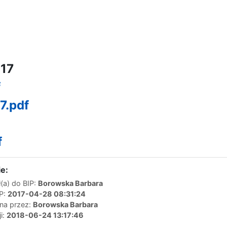
17
f
7.pdf
f
e:
(a) do BIP:
Borowska Barbara
IP:
2017-04-28 08:31:24
ana przez:
Borowska Barbara
ji:
2018-06-24 13:17:46